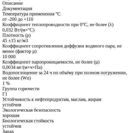
Описание
Документация
Температура применения °С
от -200 до +110
Коэффициент теплопроводности при 0°С, не более (λ)
0,032 Вт/(м×°С)
Плотность (ρ)
45 ±15 кг/м3
Коэффициент сопротивления диффузии водяного пара, не
менее (фактор µ)
10 000
Коэффициент паропроницаемости, не более (µ)
0,0034 мг/(м×ч×Па)
Водопоглощение за 24 ч по объёму при полном погружении,
не более (Wп)
1 %
Группа горючести
Г1
Устойчивость к нефтепродуктам, маслам, жирам
устойчив
Экологическая безопасность
хорошая
Биологическая стойкость
устойчив
Запах